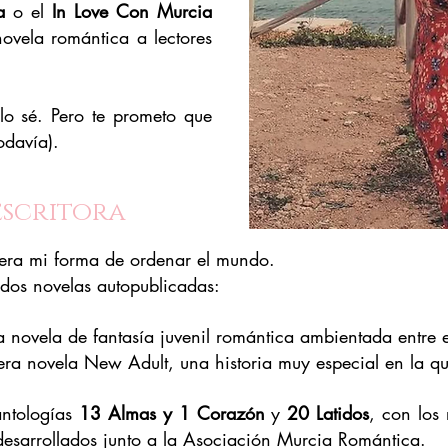
a
o el
In Love Con Murcia
novela romántica a lectores
lo sé.
Pero te prometo que
odavía).
scritora
 era mi forma de ordenar el mundo.
dos novelas autopublicadas:
a novela de fantasía juvenil romántica ambientada entre e
era novela New Adult, una historia muy especial en la q
antologías
13 Almas y 1 Corazón
y
20 Latidos
, con los 
desarrollados junto a la Asociación Murcia Romántica.