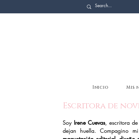
Inicio
Mis 
Escritora de nov
Soy
Irene Cuevas
, escritora d
dejan huella. Compagino mi f
maquetación editorial
,
diseño d