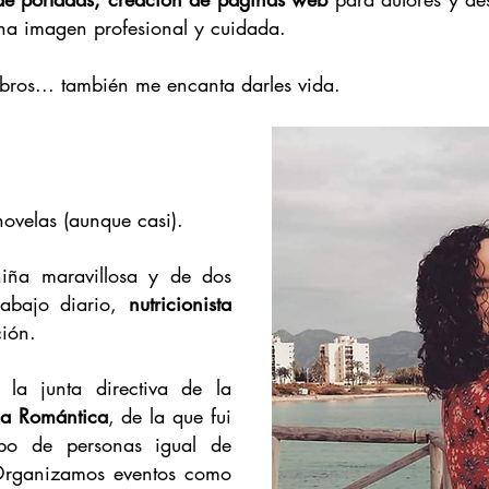
na imagen profesional y cuidada.
ibros... también me encanta darles vida.
novelas (aunque casi).
ña maravillosa y de dos
rabajo diario,
nutricionista
ión.
la junta directiva de la
ia Romántica
, de la que fui
po de personas igual de
O
rganizamos eventos como