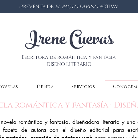
¡PREVENTA DE
EL PACTO DIVINO
ACTIVA!
Irene Cuevas
Escritora de romántica y fantasía
DISEÑO LITERARIO
novelas
Tienda
Servicios
Conócem
ela romántica y fantasía · Dise
e novela romántica y fantasía, diseñadora literaria y una
aceta de autora con el diseño editorial para escrit
e portadas
,
creación de páginas web
para autores y de